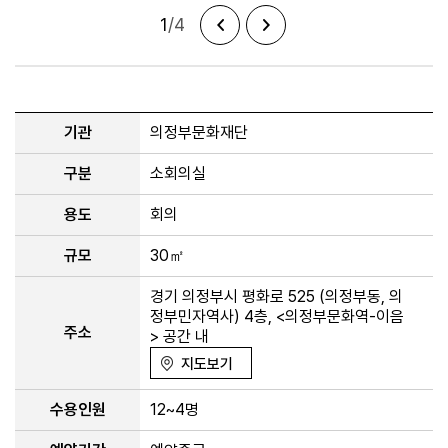
1
/4
기관
의정부문화재단
구분
소회의실
용도
회의
규모
30㎡
경기 의정부시 평화로 525 (의정부동, 의
정부민자역사) 4층, <의정부문화역-이음
주소
> 공간 내
지도보기
수용인원
12~4명