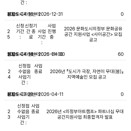
간 :
문화도시지원센터
장찬
~
2026-04-16 ~ 2026-12-31
0
신청
신청기
사업
2026 문화도시의정부 문화공유
2
기간
간 종
사업
진행
공간 지원사업 <사이공간> 모집
5
:
료
기간
중
공고
:
문화도시지원센터
장찬
2026-04-16 ~ 2026-04-30
2026-04-14 ~ 2026-11-30
60
신청접
사업
2
수없음
종료
2026년 『도시가 극장, 자연이 무대(봄)』
4
사업기
지역예술인 모집 공고
간 :
문화도시지원센터
장찬
~
2026-03-28 ~ 2026-04-11
0
신청접
사업
2
수없음
종료
2026년 <의정부아트캠프> 파트너십 무대
3
사업기
공간지원사업 최종합격자 발표
간 :