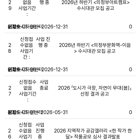
2
없음
행 중
2026년 하반기 <의정부아트캠프>
9
사업기간
수시대관 모집 공고
:
문화도시지원센터
이정호
~
2026-05-06 ~ 2026-12-31
0
신청접
사업 진
2
수없음
행 중
2026년 하반기 <의정부문화역-이음
8
사업기
> 수시대관 모집 공고
간 :
문화도시지원센터
이정호
~
2026-05-06 ~ 2026-12-31
0
신청접수
사업
2
없음
종료
2026 「도시가 극장, 자연이 무대(봄)」
7
사업기간
선정 결과 공고
:
문화도시지원센터
장찬
~
2026-05-01 ~ 2026-05-31
0
신청접
사업
2
수없음
진행
2026 지역작가 공감갤러리 <한 작가 한
6
사업기
중
달> 작품공모 심사 결과발표