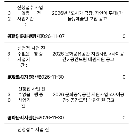
신청접수
사업
3
없음
전
2026년 『도시가 극장, 자연이 무대(가
2
사업기간
을)』예술인 모집 공고
:
의정부문화관광재단
유혜영
~
2026-09-05 ~ 2026-11-07
0
신청접
사업 진
3
수없음
행 중
2026 문화공유공간 지원사업 <사이공
1
사업기
간> 공간드림 대관지원 공고
간 :
문화도시지원센터
심하은
~
2026-07-01 ~ 2026-11-30
0
신청접
사업 진
3
수없음
행 중
2026 문화공유공간 지원사업 <사이공
0
사업기
간> 공간드림 대관지원 공고
간 :
문화도시지원센터
심하은
~
2026-07-01 ~ 2026-11-30
0
신청접수
사업 진