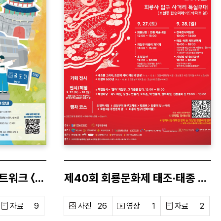
2025 문화도시협력네트워크 〈문화1호선〉사업
제40회 회룡문화제 태조·태종 의정부 행차
자료
9
사진
26
영상
1
자료
2