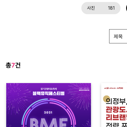
사진
181
총
7
건