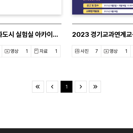
2021 문화도시 실험실 아카이빙북
영상
1
자료
1
사진
7
영상
1
1