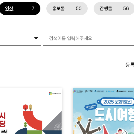
영상
7
홍보물
50
간행물
56