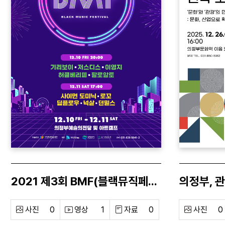
2021 제3회 BMF(블랙뮤직페스티벌)
사진
0
영상
1
자료
0
사진
0