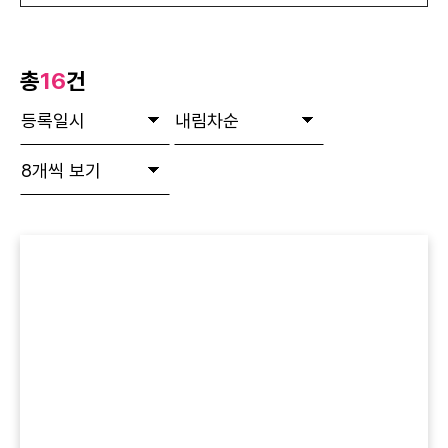
총
16
건