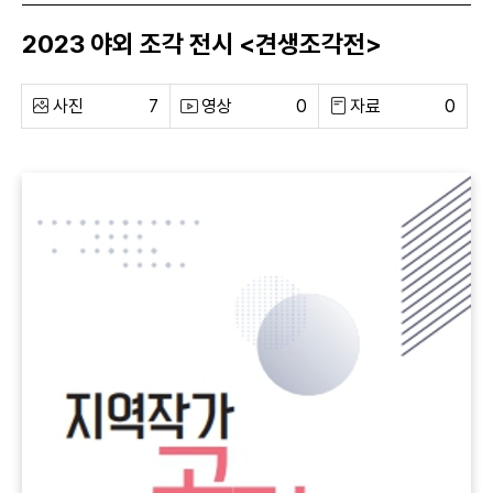
2023 야외 조각 전시 <견생조각전>
사진
7
영상
0
자료
0