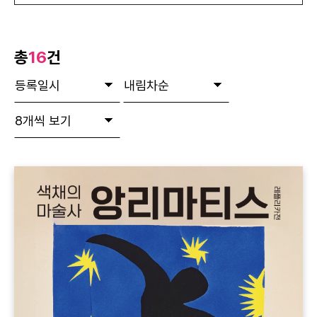
총
16
건