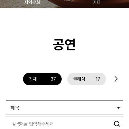
지역문화
기타
공연
전체
37
클래식
17
뮤지