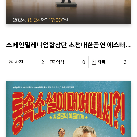
스페인밀레니엄합창단 초청내한공연 에스빠냐 아리랑
사진
2
영상
0
자료
3