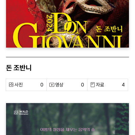
돈 조반니
사진
0
영상
0
자료
4