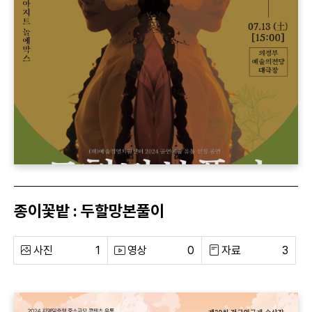
종이꽃밭 : 두할망본풀이
사진
1
영상
0
자료
3