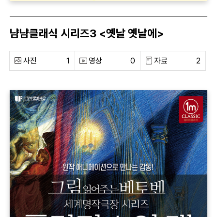
냠냠클래식 시리즈3 <옛날 옛날에>
사진
1
영상
0
자료
2