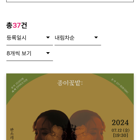
총
37
건