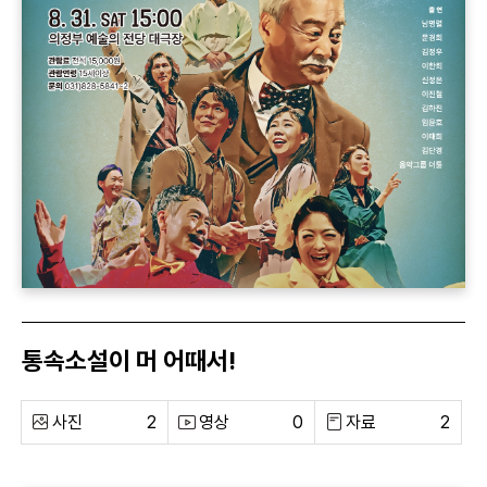
통속소설이 머 어때서!
사진
2
영상
0
자료
2